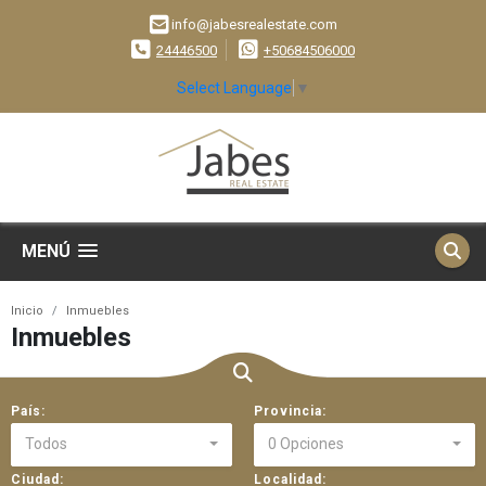
info@jabesrealestate.com
24446500
+50684506000
Select Language
▼
MENÚ
Inicio
Inmuebles
Inmuebles
País:
Provincia:
Todos
0 Opciones
Ciudad:
Localidad: