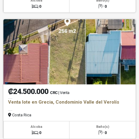
Alcoba
Baño(s)
0
0
₡24.500.000
CRC
| Venta
Venta lote en Grecia, Condominio Valle del Verolís
Costa Rica
Alcoba
Baño(s)
0
0