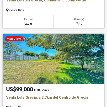
Venta Lote en Grecia, Condominio Loma Verde
Costa Rica
Alcoba
Baño(s)
0
0
V E N D I D O
US$99,000
USD
| Venta
Venta Lote Grecia, a 2,7km del Centro de Grecia