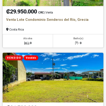
₡29.950.000
CRC
| Venta
Venta Lote Condominio Senderos del Río, Grecia
Costa Rica
Alcoba
Baño(s)
0
0
V E N D I D O
Vendido