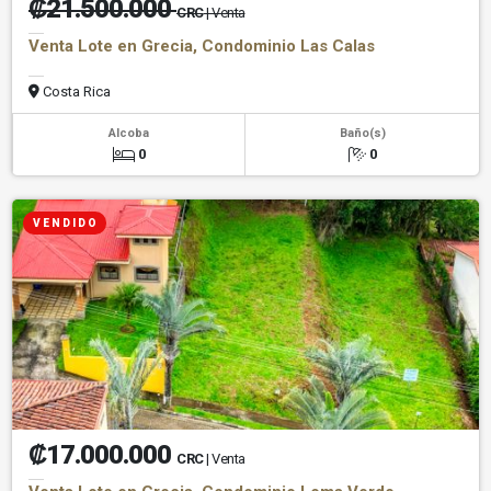
₡21.500.000
CRC
| Venta
Venta Lote en Grecia, Condominio Las Calas
Costa Rica
Alcoba
Baño(s)
0
0
V E N D I D O
₡17.000.000
CRC
| Venta