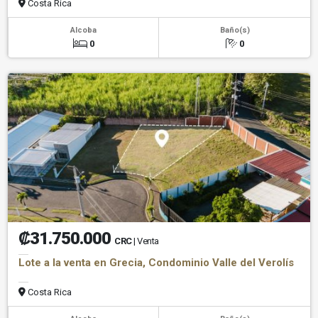
Costa Rica
Alcoba
Baño(s)
0
0
₡31.750.000
CRC
| Venta
Lote a la venta en Grecia, Condominio Valle del Verolís
Costa Rica