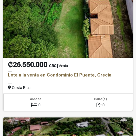
₡26.550.000
CRC
| Venta
Lote a la venta en Condominio El Puente, Grecia
Costa Rica
Alcoba
Baño(s)
0
0