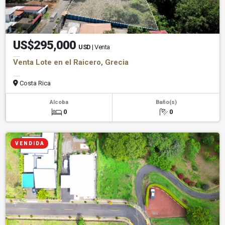
US$295,000
USD
| Venta
Venta Lote en el Raicero, Grecia
Costa Rica
Alcoba
Baño(s)
0
0
V E N D I D A