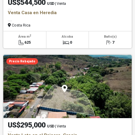
US$544,500
USD
| Venta
Venta Casa en Heredia
Costa Rica
2
Área m
Alcoba
Baño(s)
625
0
7
Precio Rebajado
US$295,000
USD
| Venta