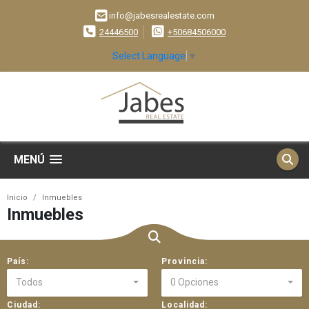
info@jabesrealestate.com
24446500
+50684506000
Select Language
▼
MENÚ
Inicio
Inmuebles
Inmuebles
País:
Provincia:
Todos
0 Opciones
Ciudad:
Localidad: