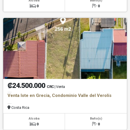
Alcoba
Baño(s)
0
0
₡24.500.000
CRC
| Venta
Venta lote en Grecia, Condominio Valle del Verolís
Costa Rica
Alcoba
Baño(s)
0
0