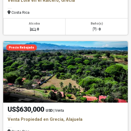
Venta Lote en el Raicero, Grecia
Costa Rica
Alcoba
Baño(s)
0
0
Precio Rebajado
US$630,000
USD
| Venta
Venta Propiedad en Grecia, Alajuela