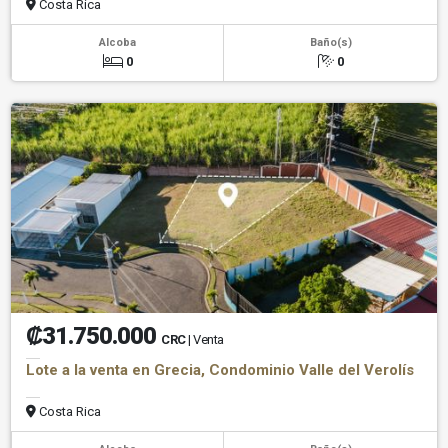
Costa Rica
Alcoba
Baño(s)
0
0
₡31.750.000
CRC
| Venta
Lote a la venta en Grecia, Condominio Valle del Verolís
Costa Rica