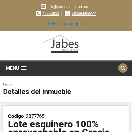
info@jabesrealestate.com
24446500
+50684506000
Select Language
▼
MENÚ
Inicio
Detalles del inmueble
Código
. 2877765
Lote esquinero 100%