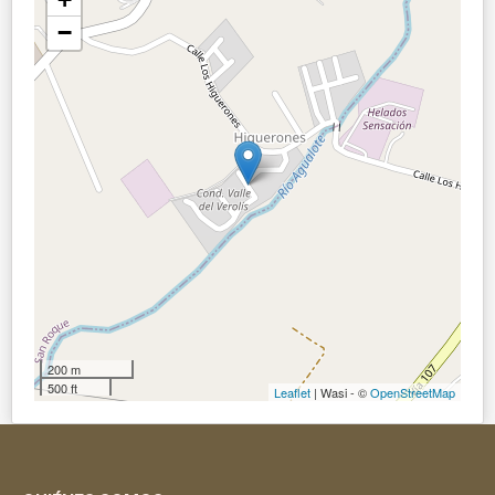
−
200 m
500 ft
Leaflet
| Wasi - ©
OpenStreetMap