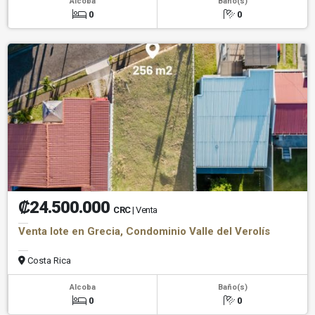
Alcoba
Baño(s)
0
0
₡24.500.000
CRC
| Venta
Venta lote en Grecia, Condominio Valle del Verolís
Costa Rica
Alcoba
Baño(s)
0
0