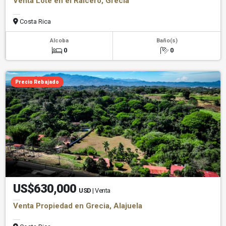
Venta Lote en el Raicero, Grecia
Costa Rica
Alcoba
Baño(s)
0
0
Precio Rebajado
US$630,000
USD
| Venta
Venta Propiedad en Grecia, Alajuela