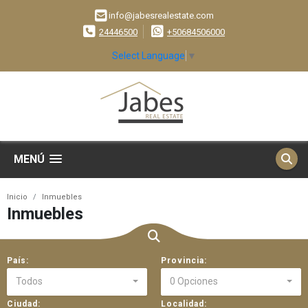
info@jabesrealestate.com
24446500
+50684506000
Select Language
▼
MENÚ
Inicio
Inmuebles
Inmuebles
País:
Provincia:
Todos
0 Opciones
Ciudad:
Localidad: