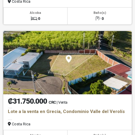
Costa Rica
Alcoba
Baño(s)
0
0
₡31.750.000
CRC
| Venta
Lote a la venta en Grecia, Condominio Valle del Verolís
Costa Rica