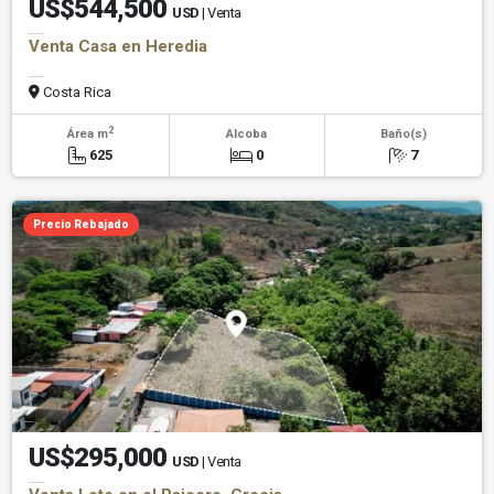
US$544,500
USD
| Venta
Venta Casa en Heredia
Costa Rica
2
Área m
Alcoba
Baño(s)
625
0
7
Precio Rebajado
US$295,000
USD
| Venta