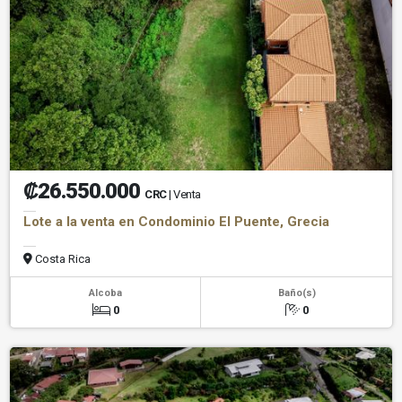
₡26.550.000
CRC
| Venta
Lote a la venta en Condominio El Puente, Grecia
Costa Rica
Alcoba
Baño(s)
0
0