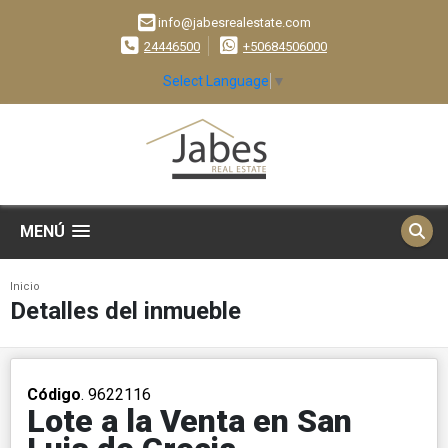
info@jabesrealestate.com
24446500
+50684506000
Select Language
▼
MENÚ
Inicio
Detalles del inmueble
Código
. 9622116
Lote a la Venta en San