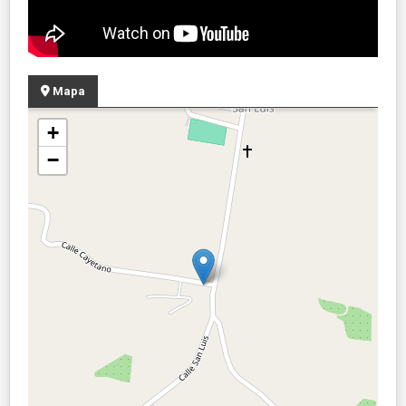
Mapa
+
−