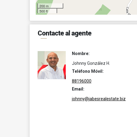
200 m
500 ft
Contacte al agente
Nombre:
Johnny González H.
Teléfono Móvil:
88196000
Email:
johnny@jabesrealestate.biz