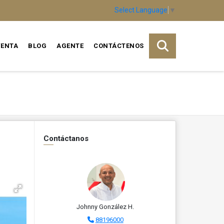
Select Language
▼
VENTA
BLOG
AGENTE
CONTÁCTENOS
Contáctanos
Johnny González H.
88196000