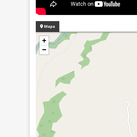
Mapa
+
−