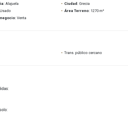
ia:
Alajuela
Ciudad:
Grecia
Usado
Área Terreno:
1270 m²
 negocio:
Venta
a
Trans. público cercano
idas:
 solo: