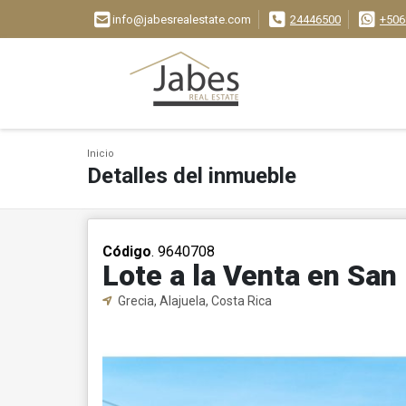
info@jabesrealestate.com
24446500
+506
Inicio
Detalles del inmueble
Código
. 9640708
Lote a la Venta en San
Grecia, Alajuela, Costa Rica