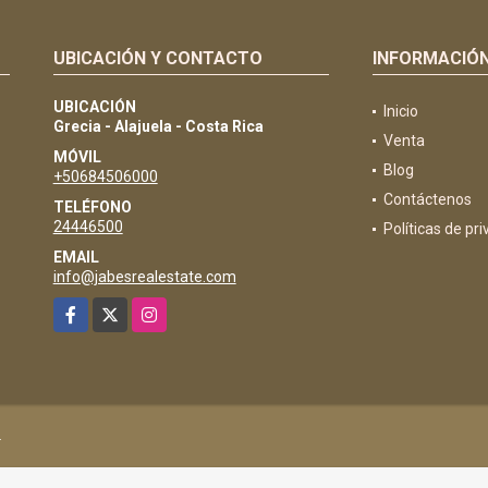
UBICACIÓN Y CONTACTO
INFORMACIÓ
UBICACIÓN
Inicio
Grecia - Alajuela - Costa Rica
Venta
MÓVIL
Blog
+50684506000
Contáctenos
TELÉFONO
24446500
Políticas de pr
EMAIL
info@jabesrealestate.com
Facebook
X
Instagram
.