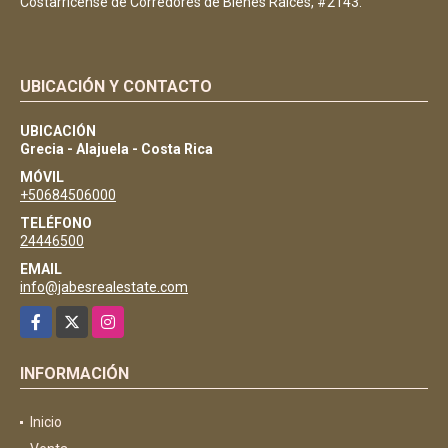
Costarricense de Corredores de Bienes Raíces, #2143.
UBICACIÓN Y CONTACTO
UBICACIÓN
Grecia - Alajuela - Costa Rica
MÓVIL
+50684506000
TELÉFONO
24446500
EMAIL
info@jabesrealestate.com
Facebook
X
Instagram
INFORMACIÓN
Inicio