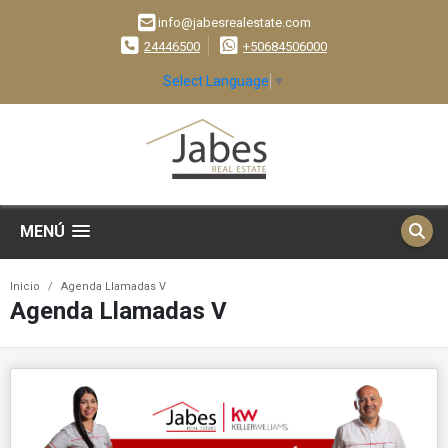
info@jabesrealestate.com
24446500
+50684506000
Select Language
▼
MENÚ
Inicio
Agenda Llamadas V
Agenda Llamadas V