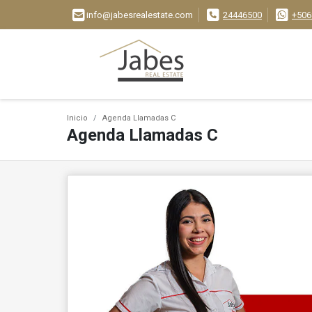
info@jabesrealestate.com
24446500
+506
Inicio
Agenda Llamadas C
Agenda Llamadas C