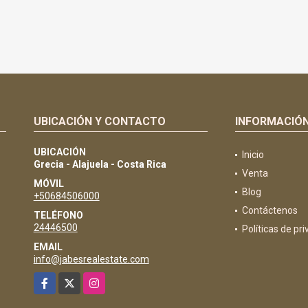
UBICACIÓN Y CONTACTO
INFORMACIÓ
UBICACIÓN
Inicio
Grecia - Alajuela - Costa Rica
Venta
MÓVIL
Blog
+50684506000
Contáctenos
TELÉFONO
24446500
Políticas de pr
EMAIL
info@jabesrealestate.com
Facebook
X
Instagram