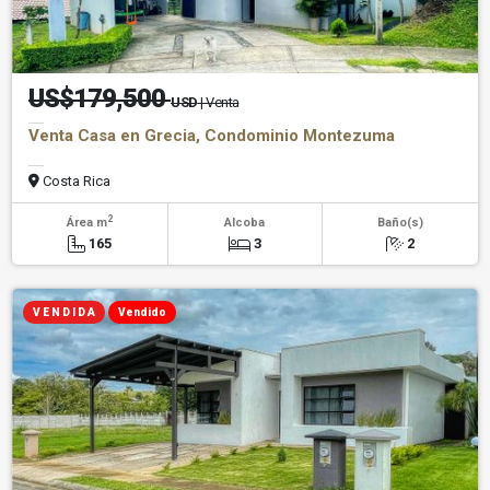
US$179,500
USD
| Venta
Venta Casa en Grecia, Condominio Montezuma
Costa Rica
2
Área m
Alcoba
Baño(s)
165
3
2
V E N D I D A
Vendido