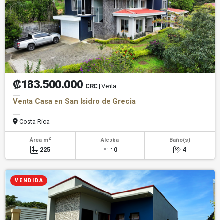
₡183.500.000
CRC
| Venta
Venta Casa en San Isidro de Grecia
Costa Rica
2
Área m
Alcoba
Baño(s)
225
0
4
V E N D I D A