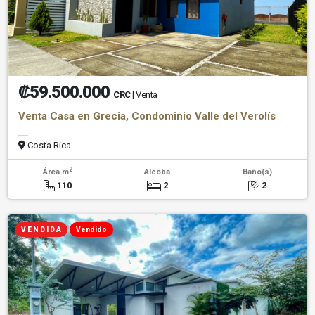
₡59.500.000
CRC
| Venta
Venta Casa en Grecia, Condominio Valle del Verolís
Costa Rica
2
Área m
Alcoba
Baño(s)
110
2
2
V E N D I D A
Vendido