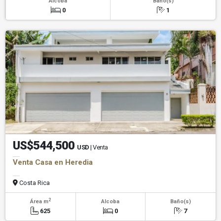
Alcoba
Baño(s)
0
1
US$544,500
USD
| Venta
Venta Casa en Heredia
Costa Rica
2
Área m
Alcoba
Baño(s)
625
0
7