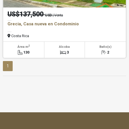
US$137,500
USD
| Venta
Grecia, Casa nueva en Condominio
Costa Rica
2
Área m
Alcoba
Baño(s)
130
3
2
1