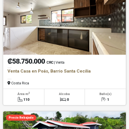
₡58.750.000
CRC
| Venta
Venta Casa en Poás, Barrio Santa Cecilia
Costa Rica
2
Área m
Alcoba
Baño(s)
110
0
1
Precio Rebajado