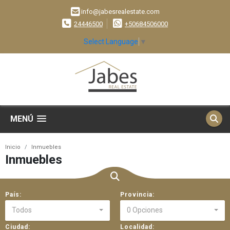
info@jabesrealestate.com
24446500
+50684506000
Select Language
▼
MENÚ
Inicio
Inmuebles
Inmuebles
País:
Provincia:
Todos
0 Opciones
Ciudad:
Localidad: