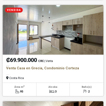
V E N D I D A
₡69.900.000
CRC
| Venta
Venta Casa en Grecia, Condominio Corteza
Costa Rica
2
Área m
Alcoba
Baño(s)
95
3
2