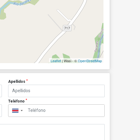
Leaflet
| Wasi - ©
OpenStreetMap
*
Apellidos
*
Teléfono
▼