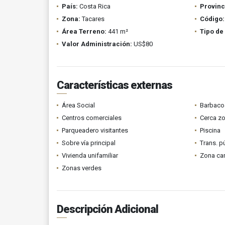
País:
Costa Rica
Provinc
Zona:
Tacares
Código:
Área Terreno:
441 m²
Tipo de
Valor Administración:
US$80
Características externas
Área Social
Barbacoa
Centros comerciales
Cerca z
Parqueadero visitantes
Piscina
Sobre vía principal
Trans. p
Vivienda unifamiliar
Zona ca
Zonas verdes
Descripción Adicional