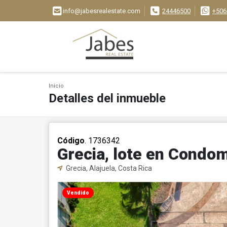
info@jabesrealestate.com
24446500
+506
Inicio
Detalles del inmueble
Código
. 1736342
Grecia, lote en Condo
Grecia, Alajuela, Costa Rica
Vendido