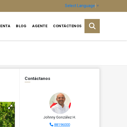
Select Language
▼
VENTA
BLOG
AGENTE
CONTÁCTENOS
Contáctanos
Johnny González H.
88196000