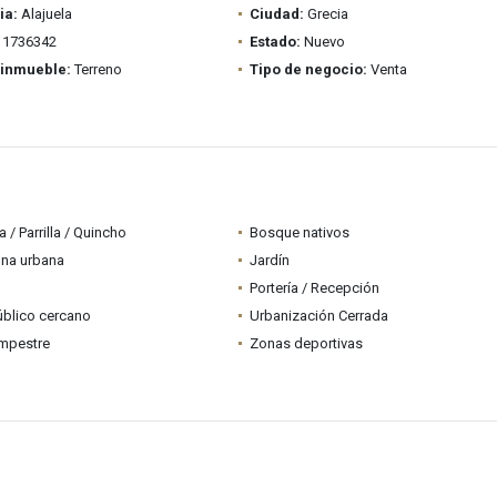
ia:
Alajuela
Ciudad:
Grecia
1736342
Estado:
Nuevo
 inmueble:
Terreno
Tipo de negocio:
Venta
 / Parrilla / Quincho
Bosque nativos
ona urbana
Jardín
Portería / Recepción
úblico cercano
Urbanización Cerrada
mpestre
Zonas deportivas