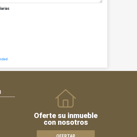
iarias
cidad
N
Oferte su inmueble
con nosotros
OFERTAR