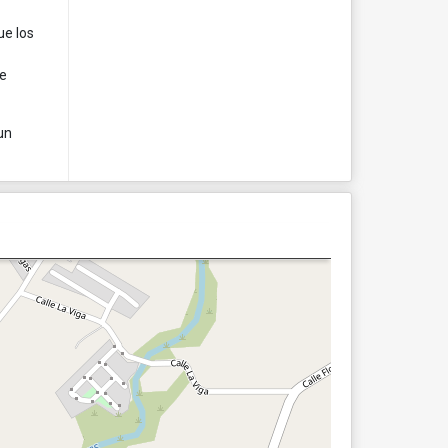
ue los
te
un