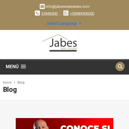
info@jabesrealestate.com
24446500
+50684506000
Select Language
▼
MENÚ
Inicio
Blog
Blog